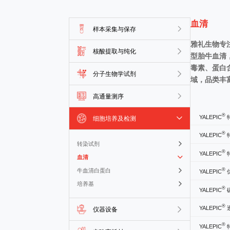
血清
样本采集与保存
雅礼生物专注
核酸提取与纯化
型胎牛血清
毒素、蛋白
分子生物学试剂
域，品类丰
高通量测序
®
YALEPIC
特
细胞培养及检测
®
YALEPIC
特
转染试剂
®
YALEPIC
特
血清
®
牛血清白蛋白
YALEPIC
培养基
®
YALEPIC
®
YALEPIC
仪器设备
®
YALEPIC
特