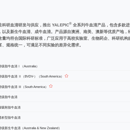
®
科研血清研发与供应，推出 YALEPIC
全系列牛血清产品，包含多款进
，以及新生牛血清、成牛血清。产品源自澳洲、南美、澳新等优质产地，
含量均符合国际科研标准，广泛应用于高校实验室、生物药企、科研机构
富、规格统一，可满足不同实验的差异化需求。
级胎牛血清Ⅰ（Australia）
级胎牛血清 Ⅱ（BVDV-）（South America）
级胎牛血清 Ⅲ（South America）
优级胎牛血清
碳吸附胎牛血清
透析型胎牛血清
级新生牛血清（Australia & New Zealand）