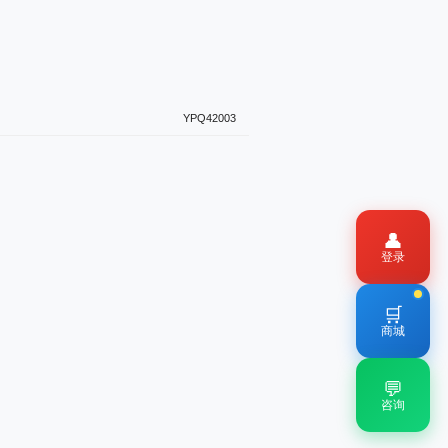
YPQ42003
👤
登录
🛒
商城
💬
咨询