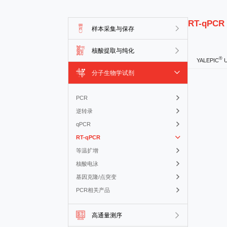
RT-qPCR
样本采集与保存
核酸提取与纯化
®
YALEPIC
U
分子生物学试剂
PCR
逆转录
qPCR
RT-qPCR
等温扩增
核酸电泳
基因克隆/点突变
PCR相关产品
高通量测序