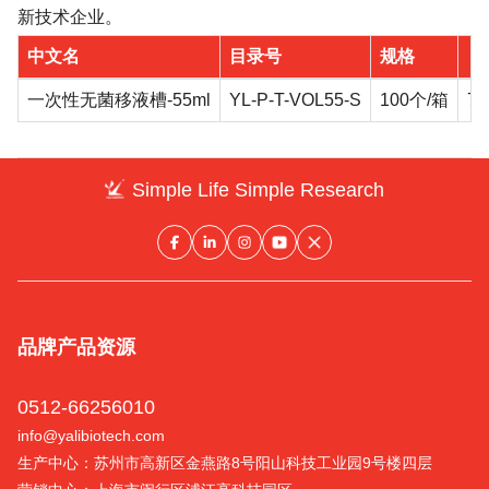
新技术企业。
中文名
目录号
规格
目
一次性无菌移液槽-55ml
YL-P-T-VOL55-S
100个/箱
72
Simple Life Simple Research
品牌
产品
资源
0512-66256010
info@yalibiotech.com
生产中心：苏州市高新区金燕路8号阳山科技工业园9号楼四层