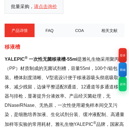
批量采购，
请点击询价
产品详情
FAQ
COA
相关文献
移液槽
登录
®
YALEPIC
一次性无菌移液槽-55ml
是雅礼生物采用聚丙烯
（PP）材质制成的无菌试剂槽，容量55ml，100个/箱包
商城
装。槽体刻度清晰、V型底设计便于移液器吸头彻底吸取液
咨询
体、减少残留，边缘平整适配8通道、12通道等多通道移液
器与排枪，显著提升分液效率。产品经灭菌处理，无
DNase/RNase、无热原，一次性使用避免样本间交叉污
染，是细胞培养加液、生化试剂分装、缓冲液配制、高通量
®
加样等实验的常用耗材。雅礼生物YALEPIC
品牌，国家高