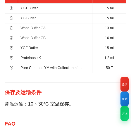
①
YGT Buffer
15 ml
②
YG Buffer
15 ml
③
Wash Buffer GA
13 ml
④
Wash Buffer GB
16 ml
⑤
YGE Buffer
15 ml
⑥
Proteinase K
1.2 ml
⑦
Pure Columns YM with Collection tubes
50 T
登录
保存及运输条件
商城
常温运输；10 ~ 30℃ 室温保存。
咨询
FAQ