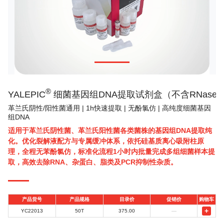
®
YALEPIC
细菌基因组DNA提取试剂盒（不含RNase 
革兰氏阴性/阳性菌通用 | 1h快速提取 | 无酚氯仿 | 高纯度细菌基因
组DNA
适用于革兰氏阴性菌、革兰氏阳性菌各类菌株的基因组DNA提取纯
化。优化裂解液配方与专属缓冲体系，依托硅基质离心吸附柱原
理，全程无苯酚氯仿，标准化流程1小时内批量完成多组细菌样本提
取，高效去除RNA、杂蛋白、脂类及PCR抑制性杂质。
产品货号
产品规格
目录价
促销价
购物车
+
YC22013
50T
375.00
—