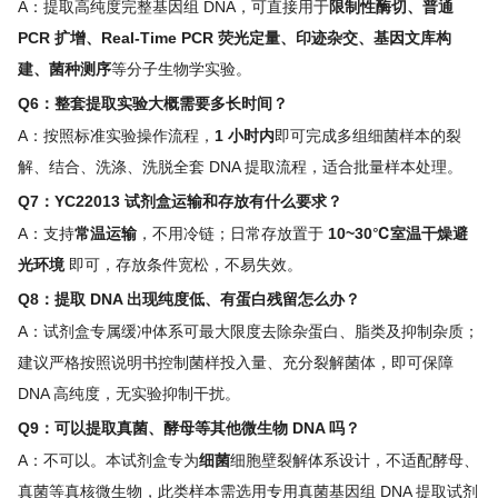
A：提取高纯度完整基因组 DNA，可直接用于
限制性酶切、普通
PCR 扩增、Real-Time PCR 荧光定量、印迹杂交、基因文库构
建、菌种测序
等分子生物学实验。
Q6：整套提取实验大概需要多长时间？
A：按照标准实验操作流程，
1 小时内
即可完成多组细菌样本的裂
解、结合、洗涤、洗脱全套 DNA 提取流程，适合批量样本处理。
Q7：YC22013 试剂盒运输和存放有什么要求？
A：支持
常温运输
，不用冷链；日常存放置于
10~30℃室温干燥避
光环境
即可，存放条件宽松，不易失效。
Q8：提取 DNA 出现纯度低、有蛋白残留怎么办？
A：试剂盒专属缓冲体系可最大限度去除杂蛋白、脂类及抑制杂质；
建议严格按照说明书控制菌样投入量、充分裂解菌体，即可保障
DNA 高纯度，无实验抑制干扰。
Q9：可以提取真菌、酵母等其他微生物 DNA 吗？
A：不可以。本试剂盒专为
细菌
细胞壁裂解体系设计，不适配酵母、
真菌等真核微生物，此类样本需选用专用真菌基因组 DNA 提取试剂