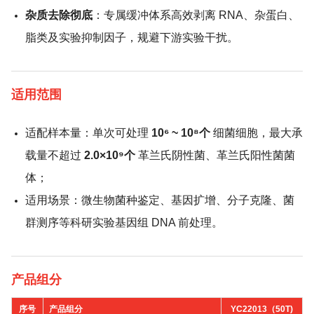
杂质去除彻底
：专属缓冲体系高效剥离 RNA、杂蛋白、
脂类及实验抑制因子，规避下游实验干扰。
适用范围
适配样本量：单次可处理
10⁶ ~ 10⁸个
细菌细胞，最大承
载量不超过
2.0×10⁹个
革兰氏阴性菌、革兰氏阳性菌菌
体；
适用场景：微生物菌种鉴定、基因扩增、分子克隆、菌
群测序等科研实验基因组 DNA 前处理。
产品组分
序号
产品组分
YC22013（50T)