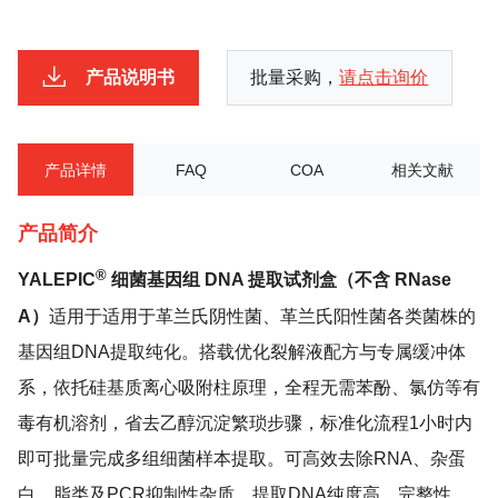
产品说明书
批量采购，
请点击询价
产品详情
FAQ
COA
相关文献
产品简介
®
YALEPIC
细菌基因组 DNA 提取试剂盒（不含 RNase
A）
适用于适用于革兰氏阴性菌、革兰氏阳性菌各类菌株的
基因组DNA提取纯化。搭载优化裂解液配方与专属缓冲体
系，依托硅基质离心吸附柱原理，全程无需苯酚、氯仿等有
毒有机溶剂，省去乙醇沉淀繁琐步骤，标准化流程1小时内
即可批量完成多组细菌样本提取。可高效去除RNA、杂蛋
白、脂类及PCR抑制性杂质，提取DNA纯度高、完整性