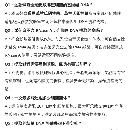
Q1：这款试剂盒能提取哪些细菌的基因组 DNA？
A：本试剂盒
通用革兰氏阴性菌、革兰氏阳性菌
所有常规科研菌株，
适配绝大多数实验室常见细菌样本基因组 DNA 提取需求。
Q2：试剂盒不含 RNase A，会影响 DNA 提取纯度吗？
A：不会影响基础提取效果。试剂盒自带优化缓冲体系，可自然去除
大部分 RNA 杂质；若实验需完全去除 RNA 残留，可自行搭配常规
RNase A 使用，灵活适配不同实验标准。
Q3：提取过程需要用到苯酚、氯仿有毒试剂吗？
A：不需要。采用改良硅胶膜离心柱法，全程规避苯酚、氯仿等有害
有机溶剂，也无需乙醇沉淀步骤，实验安全无污染，操作流程更简
洁。
Q4：一次最多能处理多少细菌菌体？
A：标准单次适配
10⁶~10⁸个
细菌细胞，最大可承载
2.0×10⁹个
革
兰氏阴 / 阳性菌菌体，满足常规及中高浓度菌液样本提取。
Q5：提取的细菌 DNA 可做哪些下游实验？