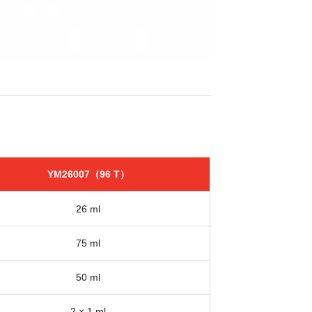
YM26007（96 T）
26 ml
75 ml
50 ml
2 × 1 ml