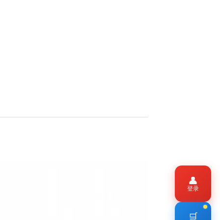
👤
登录
🛒