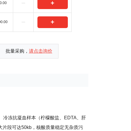
+
0.00
—
+
00.00
—
批量采购，
请点击询价
冷冻抗凝血样本（柠檬酸盐、EDTA、肝
片段可达50kb，核酸质量稳定无杂质污