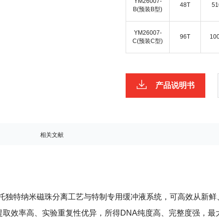
YM26007-
48T
51
B(预装B型)
YM26007-
96T
10
C(预装C型)
产品说明书
相关文献
托独特纳米磁珠分离工艺与特制专用缓冲液系统，可高效从新鲜、
提取效率高、实验重复性优异，所得DNA纯度高、完整度强，最大