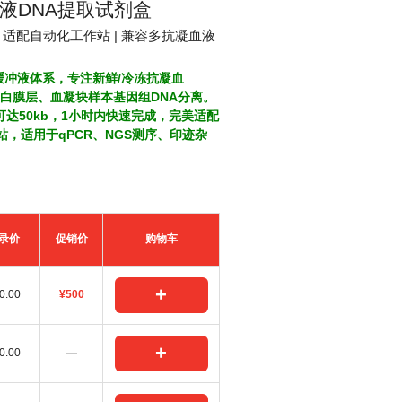
液DNA提取试剂盒
 适配自动化工作站 | 兼容多抗凝血液
缓冲液体系，专注新鲜/冷冻抗凝血
、白膜层、血凝块样本基因组DNA分离。
可达50kb，1小时内快速完成，完美适配
站，适用于qPCR、NGS测序、印迹杂
录价
促销价
购物车
+
0.00
¥500
+
0.00
—