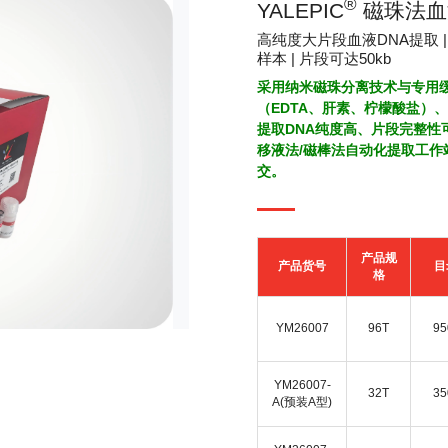
®
YALEPIC
磁珠法血
高纯度大片段血液DNA提取 |
样本 | 片段可达50kb
采用纳米磁珠分离技术与专用
（EDTA、肝素、柠檬酸盐）
提取DNA纯度高、片段完整性
移液法/磁棒法自动化提取工作
交。
产品规
产品货号
目
格
YM26007
96T
95
YM26007-
32T
35
A(预装A型)