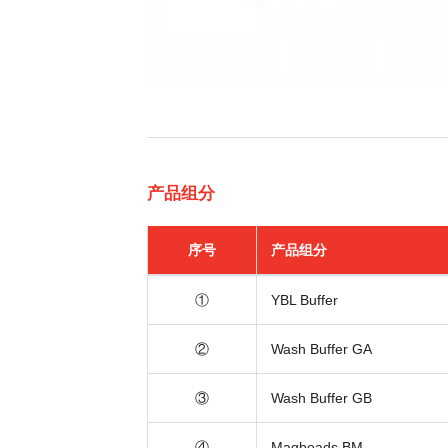
产品组分
序号
产品组分
①
YBL Buffer
②
Wash Buffer GA
③
Wash Buffer GB
④
Magbeads BM