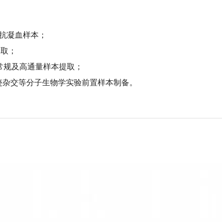
理抗凝血样本；
提取；
常规及高通量样本提取；
印迹杂交等分子生物学实验前置样本制备。