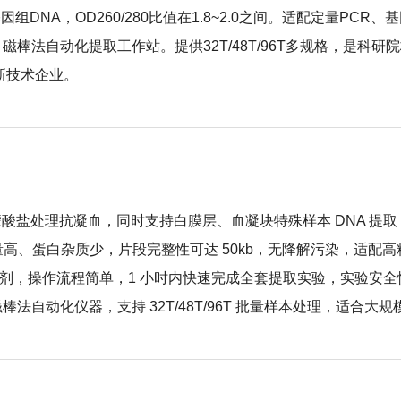
基因组DNA，OD260/280比值在1.8~2.0之间。适配定量P
棒法自动化提取工作站。提供32T/48T/96T多规格，是科研
高新技术企业。
柠檬酸盐处理抗凝血，同时支持白膜层、血凝块特殊样本 DNA 提
产量高、蛋白杂质少，片段完整性可达 50kb，无降解污染，适配
毒试剂，操作流程简单，1 小时内快速完成全套提取实验，实验安
法自动化仪器，支持 32T/48T/96T 批量样本处理，适合大