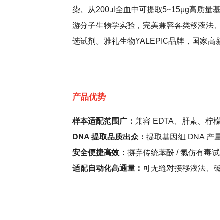
染。从200μl全血中可提取5~15μg高质量
游分子生物学实验，完美兼容各类移液法、磁
选试剂。雅礼生物YALEPIC品牌，国家
产品优势
样本适配范围广：
兼容 EDTA、肝素、
DNA 提取品质出众：
提取基因组 DNA 
安全便捷高效：
摒弃传统苯酚 / 氯仿有
适配自动化高通量：
可无缝对接移液法、磁棒