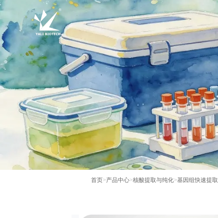
首页
>
产品中心
>
核酸提取与纯化
>
基因组快速提取