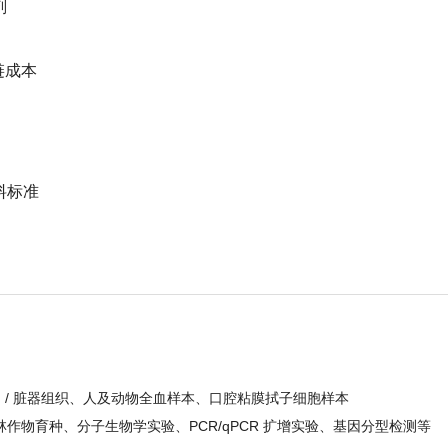
剂
链成本
料标准
物肌肉 / 脏器组织、人及动物全血样本、口腔粘膜拭子细胞样本
作物育种、分子生物学实验、PCR/qPCR 扩增实验、基因分型检测等