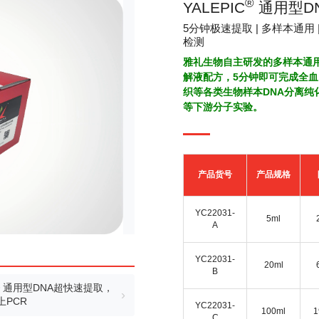
®
YALEPIC
通用型D
5分钟极速提取 | 多样本通用 |
检测
雅礼生物自主研发的多样本通用
解液配方，5分钟即可完成全
织等各类生物样本DNA分离纯化
等下游分子实验。
产品货号
产品规格
YC22031-
5ml
A
YC22031-
20ml
B
C® 通用型DNA超快速提取，
›
PCR
YC22031-
100ml
1
C