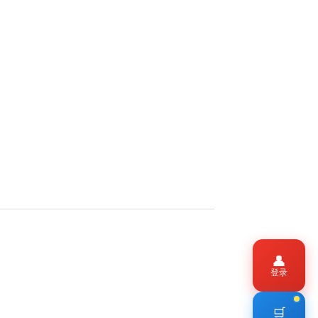
👤
登录
🛒