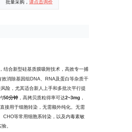
批量采购，
请点击询价
，结合新型硅基质膜吸附技术，高效专一捕
有效消除基因组DNA、RNA及蛋白等杂质干
差风险，尤其适合新人上手和多批次平行提
约
50分钟
，高拷贝质粒得率可达
2
~
3mg
，
可直接用于细胞转染，无需额外纯化。
无需
a、CHO等常用细胞系转染，以及内毒素敏
实验。