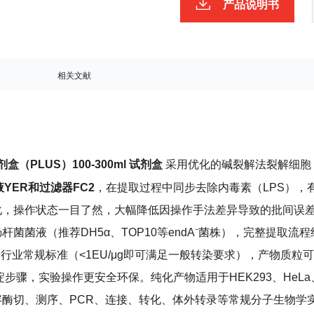
产品说明书
相关文献
（PLUS）100-300ml 试剂盒
采用优化的碱裂解法裂解细胞
YER和过滤器FC2
，在提取过程中同步去除内毒素（LPS），
化，操作状态一目了然，大幅降低因操作手法差异导致的批间误
大肠杆菌菌液（推荐DH5α、TOP10等endA⁻菌株），完整提取流程
行业常规标准（<1EU/μg即可满足一般转染要求），产物质粒
步骤，实验操作更安全环保。纯化产物适用于HEK293、HeL
酶切、测序、PCR、连接、转化、体外转录等常规分子生物学