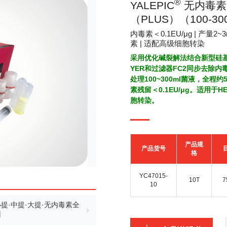
®
YALEPIC
无内毒素
（PLUS）（100-30
内毒素＜0.1EU/μg | 产量2~
素 | 适配高级细胞转染
采用优化碱裂解法结合新型硅
YER和过滤器FC2同步去除
处理100~300ml菌液，全程
素残留＜0.1EU/μg。适用于H
胞转染。
产品规
产品货号
格
YC47015-
10T
7
10
提·中提·大提·无内毒素全
›
南