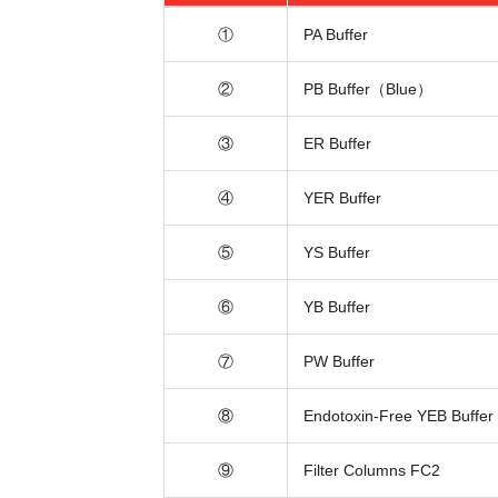
①
PA Buffer
②
PB Buffer（Blue）
③
ER Buffer
④
YER Buffer
⑤
YS Buffer
⑥
YB Buffer
⑦
PW Buffer
⑧
Endotoxin-Free YEB Buffer
⑨
Filter Columns FC2