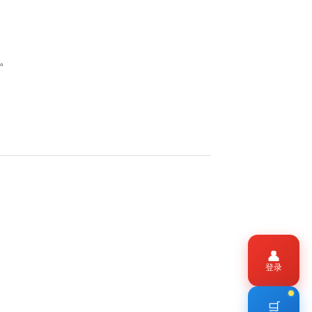
染。
👤
登录
🛒