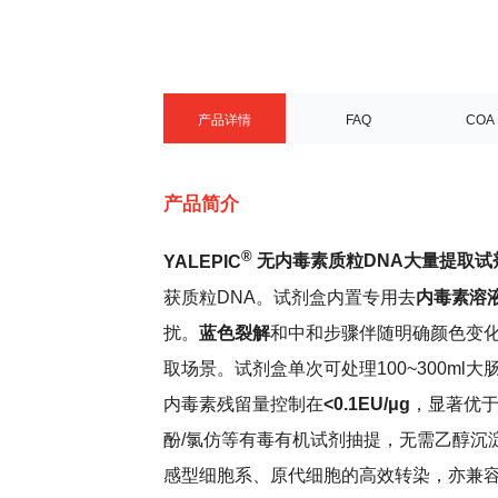
产品详情
FAQ
COA
产品简介
®
YALEPIC
无内毒素质粒DNA大量提取试剂盒
获质粒DNA。试剂盒内置专用去
内毒素溶液
扰。
蓝色
裂解
和中和步骤伴随明确颜色变
取场景。
试剂盒单次可处理100
~
300ml
内毒素残留量控制在
<0.1EU/μg
，显著优于
酚/氯仿等有毒有机试剂抽提，无需乙醇沉淀
感型细胞系、原代细胞的高效转染，亦兼容