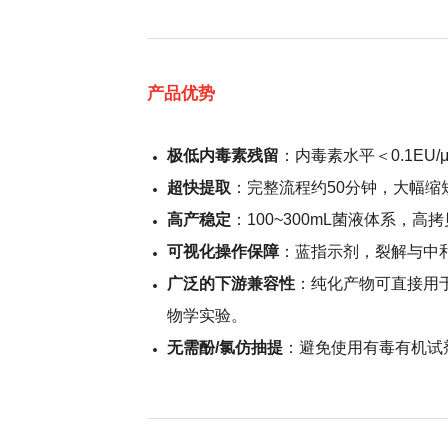
产品优势
极低内毒素残留
：内毒素水平＜0.1EU
超快提取
：完整流程约50分钟，大幅缩
高产稳定
：100
~
300mL菌液体系，高
可视化操作保障
：蓝指示剂，裂解与中
广泛的下游兼容性
：纯化产物可直接用
物学实验
。
无需酚/氯仿抽提
：避免使用有毒有机试