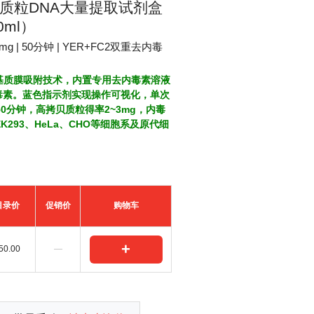
质粒DNA大量提取试剂盒
0ml）
3mg | 50分钟 | YER+FC2双重去内毒
基质膜吸附技术，内置专用去内毒素溶液
内毒素。蓝色指示剂实现操作可视化，单次
约50分钟，高拷贝质粒得率2~3mg，内毒
EK293、HeLa、CHO等细胞系及原代细
目录价
促销价
购物车
+
50.00
—