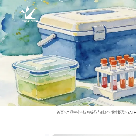
首页
>
产品中心
>
核酸提取与纯化
>
质粒提取
>
YALE