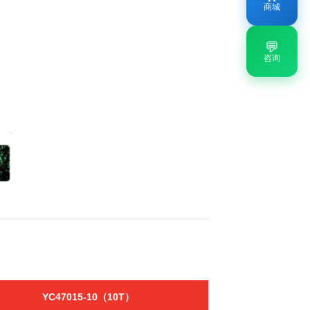
商城
💬
咨询
YC47015-10（10T）