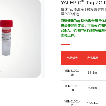
®
YALEPIC
Taq Z
快速Taq预混液 | 模板兼容性强
量PCR首选
特殊修饰Taq DNA聚合酶与
模板兼容性突出，可高效扩增纯
cDNA。扩增产物3’端带A碱
直接上样。
产品货号
产品规格
YEM61001-
15×1ml
15
YEM61001-
50×1ml
50
YEM61001-
100×1ml
C