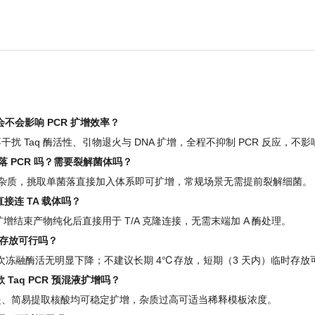
染料会不会影响 PCR 扩增效率？
 Taq 酶活性、引物退火与 DNA 扩增，全程不抑制 PCR 反应，不
做菌落 PCR 吗？需要裂解菌体吗？
受菌体杂质，挑取单菌落直接加入体系即可扩增，常规场景无需提前裂解细菌。
接连 TA 载体吗？
扩增结束产物纯化后直接用于 T/A 克隆连接，无需末端加 A 酶处理。
期存放可行吗？
0次冻融酶活无明显下降；不建议长期 4℃存放，短期（3 天内）临时存放
Taq PCR 预混液扩增吗？
提、简易提取核酸均可稳定扩增，杂质过高可适当稀释模板浓度。