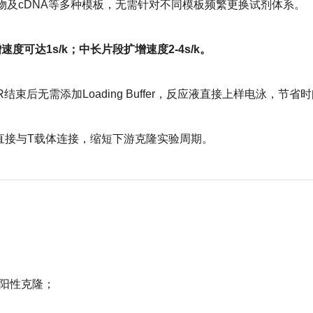
物及cDNA等多种模板，无需针对不同模板频繁更换试剂体系。
增速度可达1s/k；中长片段扩增速度2-4s/k。
后无需添加Loading Buffer，反应液直接上样电泳，节省
后可直接与T载体连接，缩短下游克隆实验周期。
选阳性克隆；