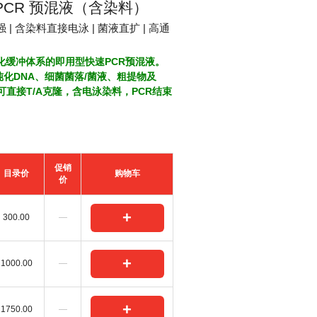
G PCR 预混液（含染料）
 | 含染料直接电泳 | 菌液直扩 | 高通
优化缓冲体系的即用型快速PCR预混液。
化DNA、细菌菌落/菌液、粗提物及
基可直接T/A克隆，含电泳染料，PCR结束
促销
目录价
购物车
价
+
300.00
—
+
1000.00
—
+
1750.00
—