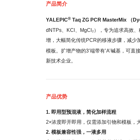
产品简介
®
YALEPIC
Taq ZG PCR MasterMix （D
dNTPs、KCl、MgCl₂），专为追
增，大幅简化传统PCR的移液步骤，减少
模板。扩增产物的3’端带有’A’碱基，可直
新技术企业。
产品优势
1. 即用型预混液，简化加样流程
2×浓度即开即用，仅需添加引物和模板，
2. 模板兼容性强，一液多用