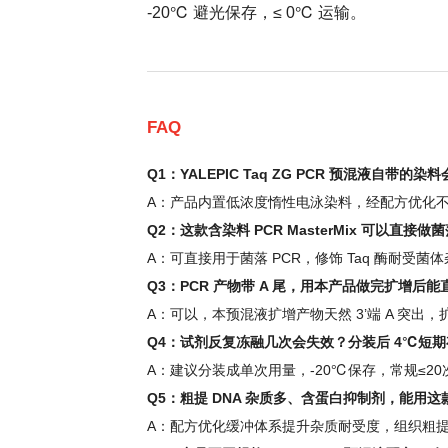
-20℃ 避光保存，≤ 0℃ 运输。
FAQ
Q1：YALEPIC Taq ZG PCR 预混液自带的
A：产品内置低浓度惰性电泳染料，经配方优化不干扰
Q2：这款含染料 PCR MasterMix 可以直接
A：可直接用于菌落 PCR，修饰 Taq 酶耐
Q3：PCR 产物带 A 尾，用本产品做完扩增后能直
A：可以，本预混液扩增产物天然 3’端 A 突出，
Q4：试剂反复冻融几次会失效？分装后 4℃短
A：建议分装成单次用量，-20℃保存，常规≤2
Q5：粗提 DNA 杂质多、含蛋白抑制剂，能用这款 
A：配方优化缓冲体系提升杂质耐受度，组织粗