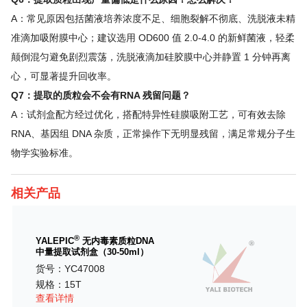
A：常见原因包括菌液培养浓度不足、细胞裂解不彻底、洗脱液未精
准滴加吸附膜中心；建议选用 OD600 值 2.0-4.0 的新鲜菌液，轻柔
颠倒混匀避免剧烈震荡，洗脱液滴加硅胶膜中心并静置 1 分钟再离
心，可显著提升回收率。
Q7：提取的质粒会不会有RNA 残留问题？
A：试剂盒配方经过优化，搭配特异性硅膜吸附工艺，可有效去除
RNA、基因组 DNA 杂质，正常操作下无明显残留，满足常规分子生
物学实验标准。
相关产品
®
YALEPIC
无内毒素质粒DNA
中量提取试剂盒（30-50ml）
货号：YC47008
规格：15T
查看详情