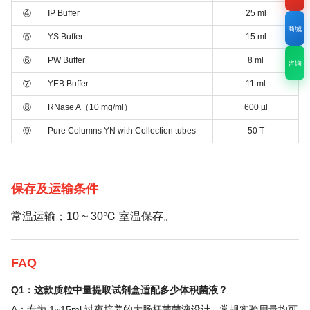
④
IP Buffer
25 ml
商城
⑤
YS Buffer
15 ml
⑥
PW Buffer
8 ml
咨询
⑦
YEB Buffer
11 ml
⑧
RNase A（10 mg/ml）
600 µl
⑨
Pure Columns YN with Collection tubes
50 T
保存及运输条件
常温运输；10 ~ 30℃ 室温保存。
FAQ
Q1：这款质粒中量提取试剂盒适配多少体积菌液？
A：专为 1~15ml 过夜培养的大肠杆菌菌液设计，常规实验用量均可