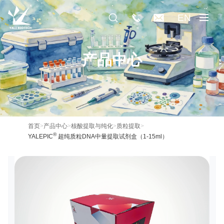
EN
产品中心
首页
>
产品中心
>
核酸提取与纯化
>
质粒提取
>
®
YALEPIC
超纯质粒DNA中量提取试剂盒（1-15ml）