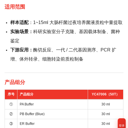
适用范围
样本适配
：1~15ml 大肠杆菌过夜培养菌液质粒中量提取
实验场景：
科研实验室分子克隆、基因载体制备、菌种
鉴定
下游应用：
酶切反应、一代 / 二代基因测序、PCR 扩
增、体外转录、细胞转染前质粒制备
产品组分
序号
产品组分
YC47006（50T）
①
PA Buffer
30 ml
②
PB Buffer (Blue)
30 ml
③
ER Buffer
30 ml
登录