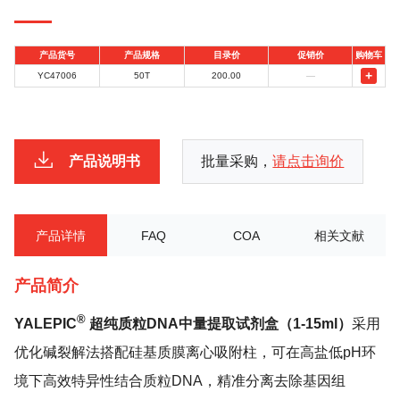
产品货号
产品规格
目录价
促销价
购物车
+
YC47006
50T
200.00
—
产品说明书
批量采购，
请点击询价
产品详情
FAQ
COA
相关文献
产品简介
®
YALEPIC
超纯质粒DNA中量提取试剂盒（1-15ml）
采用
优化碱裂解法搭配硅基质膜离心吸附柱，可在高盐低pH环
境下高效特异性结合质粒DNA，精准分离去除基因组