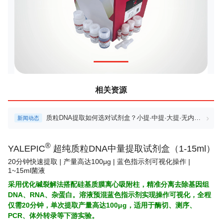
相关资源
›
质粒DNA提取如何选对试剂盒？小提·中提·大提·无内毒
新闻动态
素全规格指南
®
YALEPIC
超纯质粒DNA中量提取试剂盒（1-15ml）
20分钟快速提取 | 产量高达100μg | 蓝色指示剂可视化操作 |
1~15ml菌液
采用优化碱裂解法搭配硅基质膜离心吸附柱，精准分离去除基因组
DNA、RNA、杂蛋白。溶液预混蓝色指示剂实现操作可视化，全程
仅需20分钟，单次提取产量高达100μg，适用于酶切、测序、
PCR、体外转录等下游实验。